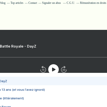
rblog
Top articles
Contact
Signaler un abus
C.G.U.
Rémunération en droits 
 Battle Royale - DayZ
 DayZ
 a 13 ans (et vous l'avez ignoré)
e (littéralement)
im Rayan